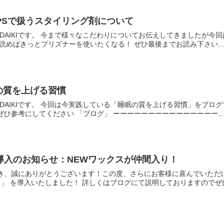
PSで扱うスタイリング剤について
のDAIKIです。 今まで様々なこだわりについてお伝えしてきましたが今
読めばきっとプリズナーを使いたくなる！ ぜひ最後までお読み下さい...
の質を上げる習慣
のDAIKIです。 今回は今実践している「睡眠の質を上げる習慣」をブロ
ひ参考にしてください 「ブログ」 ーーーーーーーーーーーーーーー...
品導入のお知らせ：NEWワックスが仲間入り！
き、誠にありがとうございます！この度、さらにお客様に喜んでいただ
ス」 を導入いたしました！ 詳しくはブログにて説明しておりますのでぜひご