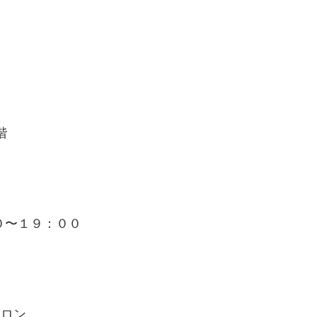
階
０〜１９：００
サロン