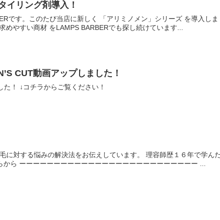
スタイリング剤導入！
ARBERです。このたび当店に新しく 「アリミノメン」シリーズ を導入し
めやすい商材 をLAMPS BARBERでも探し続けています...
EN’S CUT動画アップしました！
た！ ↓コチラからご覧ください！
性の薄毛に対する悩みの解決法をお伝えしています。 理容師歴１６年で学
ちらから ーーーーーーーーーーーーーーーーーーーーーーーーーー ...