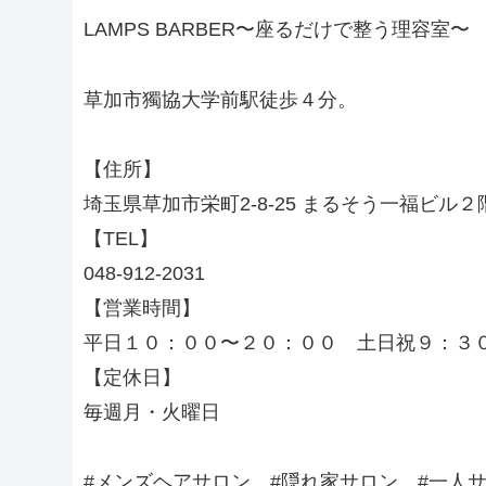
LAMPS BARBER〜座るだけで整う理容室〜
草加市獨協大学前駅徒歩４分。
【住所】
埼玉県草加市栄町2-8-25 まるそう一福ビル２
【TEL】
048-912-2031
【営業時間】
平日１０：００〜２０：００ 土日祝９：３
【定休日】
毎週月・火曜日
#メンズヘアサロン #隠れ家サロン #一人