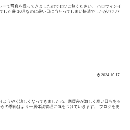
ズニーシーで写真を撮ってきましたのでぜひご覧ください。 ハロウィンイ
した😅 10月なのに暑い日に当たってしまい快晴でしたがバテバ
2024.10.17
半ばに入りようやく涼しくなってきましたね。寒暖差が激しく寒い日もある
からの季節はより一層体調管理に気をつけていきます。 ブログを更