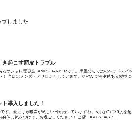
ップしました
が引き起こす頭皮トラブル
るオシャレ理容室LAMPS BARBERです。床屋ならではのヘッドス
！ 当店はメンズヘアサロンとしています。爽やかで清潔感ある髪型にヘ.
サント導入しました！
aikiです。最近は寒暖差が激しい日が続いていますね。5月なのに30度
体に気をつけて、お過ごしください！ 当店 LAMPS BARB...