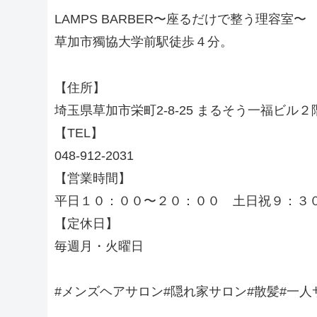
LAMPS BARBER〜座るだけで整う理容室〜
草加市獨協大学前駅徒歩４分。
【住所】
埼玉県草加市栄町2-8-25 まるそう一福ビル２
【TEL】
048-912-2031
【営業時間】
平日１０：００〜２０：００ 土日祝９：３
【定休日】
毎週月・火曜日
#メンズヘアサロン#隠れ家サロン#散髪#一人