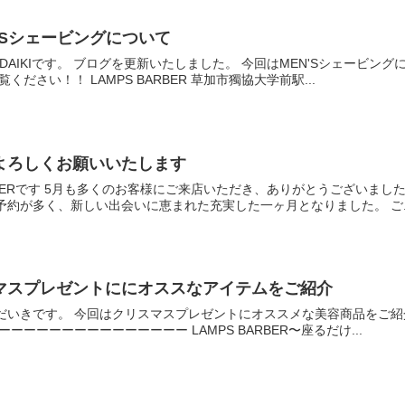
’Sシェービングについて
のDAIKIです。 ブログを更新いたしました。 今回はMEN'Sシェービ
ださい！！ LAMPS BARBER 草加市獨協大学前駅...
もよろしくお願いいたします
ARBERです 5月も多くのお客様にご来店いただき、ありがとうございま
約が多く、新しい出会いに恵まれた充実した一ヶ月となりました。 ご..
スマスプレゼントににオススなアイテムをご紹介
表のだいきです。 今回はクリスマスプレゼントにオススメな美容商品をご
ーーーーーーーーーーーーーー LAMPS BARBER〜座るだけ...