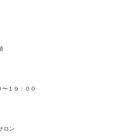
階
０〜１９：００
サロン