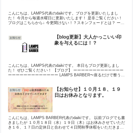
こんにちは、LAMPS代表のdaikiです。ブログを更新いたしまし
た！ 今月から毎週水曜日に更新いたします！ 是非ご覧ください！
ブログはこちらから↓ 今更聞けない！？スキンフェードとは？ ーー
ーーーーーーーーーーーーーーーーーーーーーーー...
【blog更新】大人かっこいい印
お知らせ
象を与えるには！？
こんにちは、LAMPS代表のdaikiです。 本日もブログ更新しまし
た！ ぜひご覧ください！ 【ブログ】 ーーーーーーーーーーーーー
ーーーーーーーーーーーーー LAMPS BARBER〜座るだけで整う理
容室〜 草加市獨協大学前駅徒歩４分。 ...
【お知らせ】１０月１８、１９
お知らせ
日はお休みとなります。
こんにちは、LAMPS BARBER代表のdaikiです。 以前ブログでも書
きましたが １０月１８日（水）１９日（木）はお休みさせていただ
き１６、１７日の定休日と合わせて４日間秋季休暇をいただきま
す。 休息をとり心身ともにリフレッシュして元...