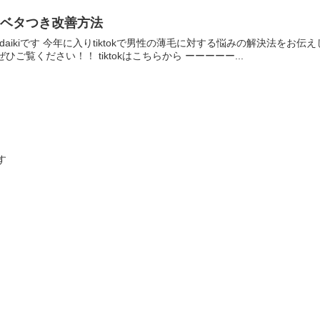
皮のベタつき改善方法
daikiです 今年に入りtiktokで男性の薄毛に対する悩みの解決法を
ご覧ください！！ tiktokはこちらから ーーーーー...
す