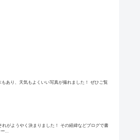
開の木もあり、天気もよくいい写真が撮れました！ ぜひご覧
 それがようやく決まりました！ その経緯などブログで書
...