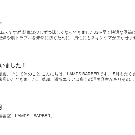
ア
のdaikiです🍂 朝晩は少しずつ涼しくなってきましたね〜早く快適な季
燥や肌トラブルを未然に防ぐために、男性にもスキンケアが欠かせませ.
ざいました！
皮、そして体のこと こんにちは。LAMPS BARBERです。 5月も
店いただきました。 草加、獨協エリアは多くの理美容室がありその...
明
室、LAMPS BARBER。