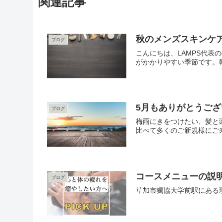
関連記事
秋のメンズスキンケ
ブログ
こんにちは、LAMPS代表
がかかりやすい季節です。乾
5月もありがとうご
ブログ
梅雨にきをつけたい、髪と頭
比べて多くのご新規様にご来
コースメニューの説
ブログ
草加市獨協大学前駅にある理容