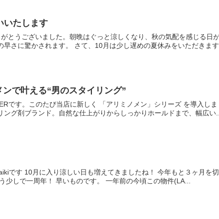
いいたします
りがとうございました。朝晩はぐっと涼しくなり、秋の気配を感じる日が
早さに驚かされます。 さて、10月は少し遅めの夏休みをいただきます。
ンで叶える“男のスタイリング”
ARBERです。このたび当店に新しく 「アリミノメン」シリーズ を導入
ング剤ブランド。自然な仕上がりからしっかりホールドまで、幅広い..
のdaikiです 10月に入り涼しい日も増えてきましたね！ 今年もと３ヶ
少しで一周年！ 早いものです。 一年前の今頃この物件(LA...